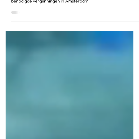
7 dec 2016
Verhuistips
Handige verhuistips voor uw verhuizing, inclusief tips voor
benodigde vergunningen in Amsterdam