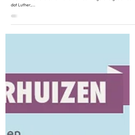
16 okt 2016
Fa. de Wit in Penoza
Zondag 4 oktober jl. verscheen Fa. de Wit in de uitzending van
televisieserie Penoza. Eén van onze vrachtwagens zorgde ervoor
dat Luther,...