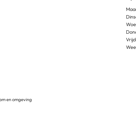
Maan
Dins
Woen
Dond
Vrij
Wee
dam en omgeving