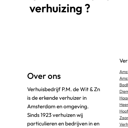
verhuizing ?
Ver
Ams
Over ons
Amst
Bad
Verhuisbedrijf P.M. de Wit & Zn
Die
is de erkende verhuizer in
Haa
Hee
Amsterdam en omgeving.
Hoo
Sinds 1923 verhuizen wij
Zaa
particulieren en bedrijven in en
Verh