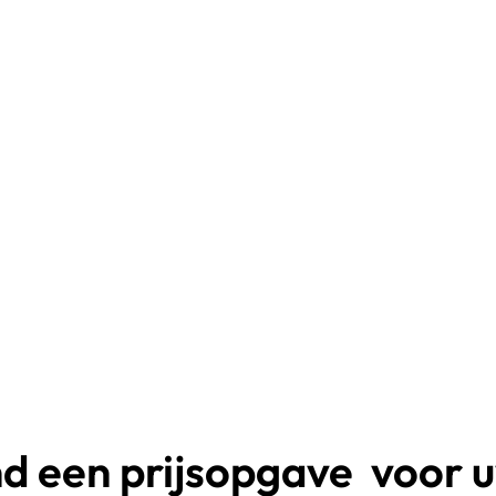
end een
prijsopgave
voor 