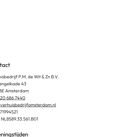
tact
isbedrijf P.M. de Wit & Zn B.V.
angelkade 43
 BE Amsterdam
20 686 7440
verhuisbedrijfamsterdam.nl​
 71994521
 NL8589.33.561.B01
ningstijden