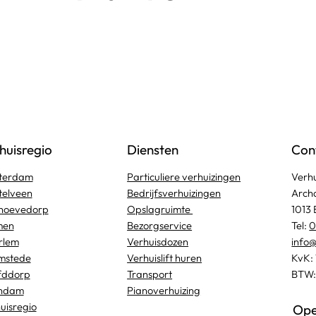
huisregio
Diensten
Con
terdam
Particuliere verhuizingen
Verhu
elveen
Bedrijfsverhuizingen
Arch
hoevedorp
Opslagruimte
1013
men
Bezorgservice
Tel:
0
rlem
Verhuisdozen
info@
mstede
Verhuislift huren
KvK:
fddorp
Transport
BTW:
ndam
Pianoverhuizing
uisregio
Ope