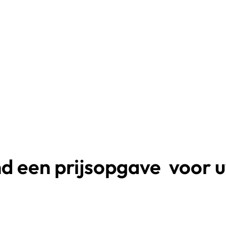
end een
prijsopgave
voor 