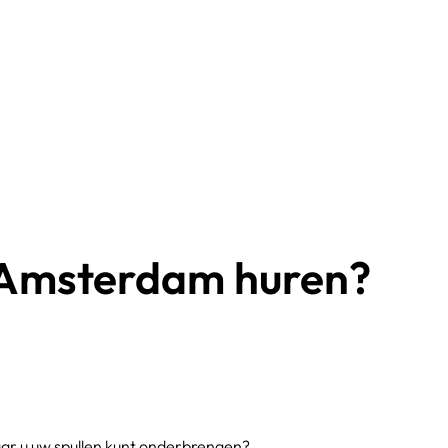
 Amsterdam huren​?
ar u uw spullen kunt onderbrengen?