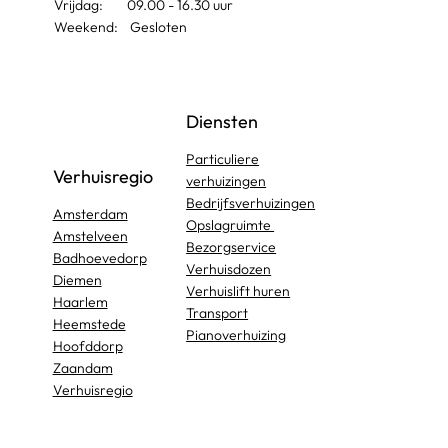
Vrijdag: 09.00 - 16.30 uur
Weekend: Gesloten
Diensten
Particuliere
Verhuisregio
verhuizingen
Bedrijfsverhuizingen
Amsterdam
Opslagruimte
Amstelveen
Bezorgservice
Badhoevedorp
Verhuisdozen
Diemen
Verhuislift huren
Haarlem
Transport
Heemstede
Pianoverhuizing
Hoofddorp
Zaandam
Verhuisregio