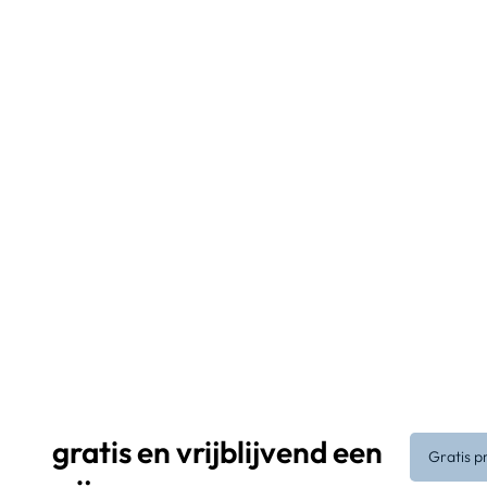
gratis en vrijblijvend een
Gratis p