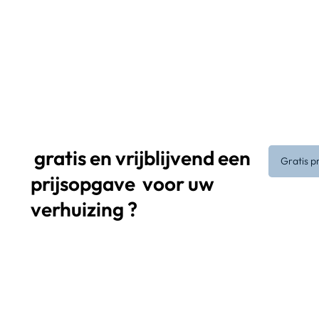
gratis en vrijblijvend een
Gratis p
prijsopgave
voor uw
verhuizing ?