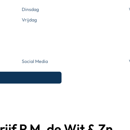
Dinsdag
Vrijdag
Social Media
ijf P.M. de Wit & Zn