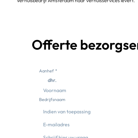
Verhuisbedrijf Amsterdam haar verhuisservices levert.
Offerte bezorgse
Aanhef
*
dhr.
Bedrijfsnaam