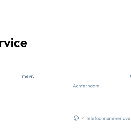
rvice
mevr.