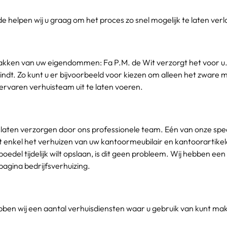
e helpen wij u graag om het proces zo snel mogelijk te laten ver
npakken van uw eigendommen: Fa P.M. de Wit verzorgt het voor u
vindt. Zo kunt u er bijvoorbeeld voor kiezen om alleen het zware 
 ervaren verhuisteam uit te laten voeren.
te laten verzorgen door ons professionele team. Eén van onze spec
nkel het verhuizen van uw kantoormeubilair en kantoorartikelen 
del tijdelijk wilt opslaan, is dit geen probleem. Wij hebben e
pagina bedrijfsverhuizing.
en wij een aantal verhuisdiensten waar u gebruik van kunt ma