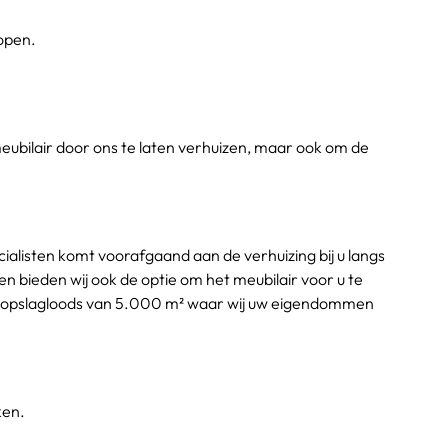
lopen.
.
meubilair door ons te laten verhuizen, maar ook om de 
ialisten komt voorafgaand aan de verhuizing bij u langs 
bieden wij ook de optie om het meubilair voor u te 
en opslagloods van 5.000 m² waar wij uw eigendommen 
ken.