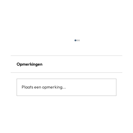
Verhuisofferte via Whatsapp of
Facetime
Verhuisofferte via Whatsapp of Facetime
Opmerkingen
Plaats een opmerking...