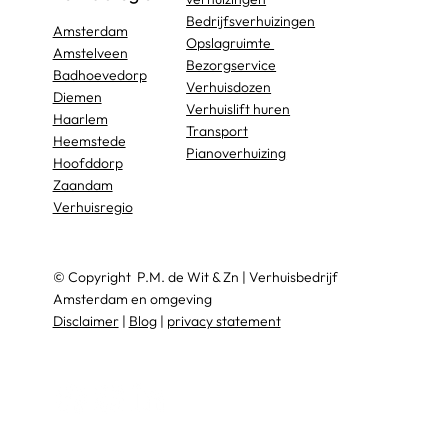
Bedrijfsverhuizingen
Amsterdam
Opslagruimte
Amstelveen
Bezorgservice
Badhoevedorp
Verhuisdozen
Diemen
Verhuislift huren
Haarlem
Transport
Heemstede
Pianoverhuizing
Hoofddorp
Zaandam
Verhuisregio
© Copyright
P.M. de Wit & Zn
|
Verhuisbedrijf
Amsterdam en omgeving
Disclaimer
|
Blog
|
privacy statement