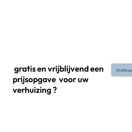
gratis en vrijblijvend een
Gratis p
prijsopgave
voor uw
verhuizing ?